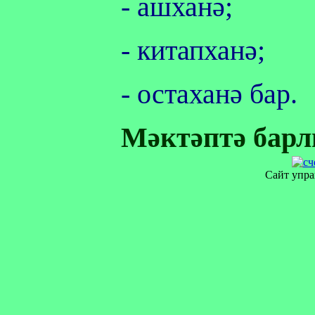
- ашханә;
- китапханә;
- остаханә бар.
Мәктәптә барлы
Сайт упра